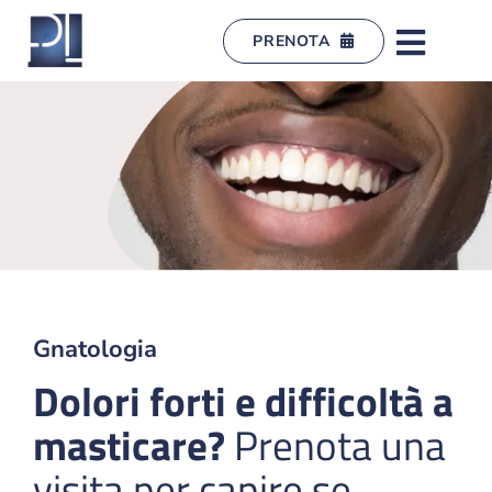
Salta
al
PRENOTA
contenuto
Gnatologia
Dolori forti e difficoltà a
masticare?
Prenota una
visita per capire se